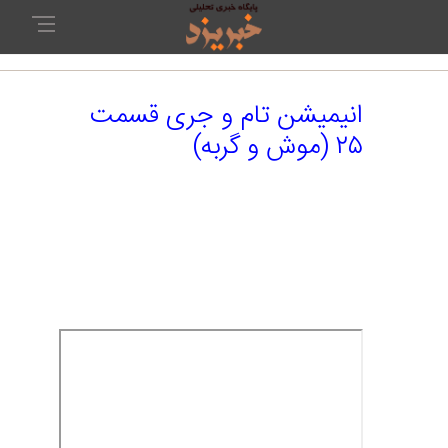
انیمیشن تام و جری قسمت
۲۵ (موش و گربه)